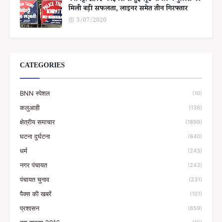
बेनीपट्टी LNT फाइनेंस से हुई लूट मामले में पुलिस को
मिली बड़ी सफलता, लाइनर समेत तीन गिरफ्तार
3/07/2020
CATEGORIES
BNN स्पेशल
(10)
कलुआही
(136)
क्षेत्रीय समाचार
(1899)
घटना दुर्घटना
(640)
धर्म
(243)
नगर पंचायत
(243)
पंचायत चुनाव
(231)
पैक्स की खबरें
(101)
प्रशासन
(659)