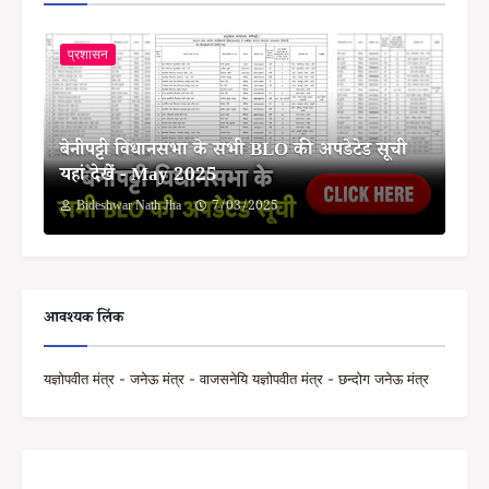
प्रशासन
बेनीपट्टी विधानसभा के सभी BLO की अपडेटेड सूची
यहां देखें - May 2025
Bideshwar Nath Jha
7/03/2025
आवश्यक लिंक
यज्ञोपवीत मंत्र - जनेऊ मंत्र - वाजसनेयि यज्ञोपवीत मंत्र - छन्दोग जनेऊ मंत्र