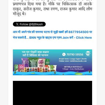
प्रमाणपत्र दिया गया है। मौके पर चिकित्सक डॉ आरके
ठाकुर, सरोज कुमार, राधा रमण, राजन कुमार आदि लोग
मौजूद थे।
आप भी अपने गांव की समस्या घटना से जुड़ी खबरें हमें 8677954500 पर
भेज सकते हैं... BNN न्यूज़ के व्हाट्स एप्प ग्रुप Join करें - Click Here