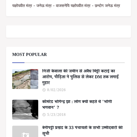
यज्ञोपवीत मंत्र - जनेऊ मंत्र - वाजसनेयि यज्ञोपवीत मंत्र - छन्दोग जनेऊ मंत्र
MOST POPULAR
निजी केवाला की जमीन से अवैध मिट्टी कटाई का
आरोप, पीड़िता ने पुलिस से लेकर DM तक लगाई
गुहार
8/02/2026
कॉमरेड भोगेन्द्र झा : लोग क्यों कहते थे 'भोगी
भगवान' ?
5/23/2018
बेनीपट्टी प्रखंड के 33 पंचायतों के सभी उम्मीदवारों की
सूची