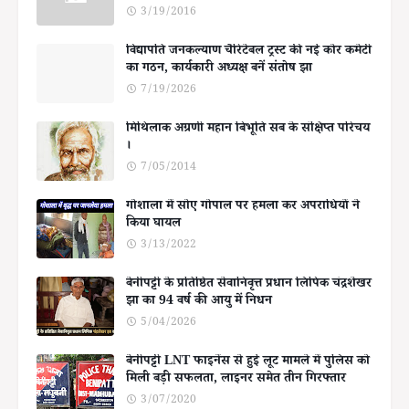
3/19/2016
विद्यापति जनकल्याण चैरिटेबल ट्रस्ट की नई कोर कमेटी
का गठन, कार्यकारी अध्यक्ष बनें संतोष झा
7/19/2026
मिथिलाक अग्रणी महान बिभूति सब के संक्षिप्त परिचय
।
7/05/2014
गोशाला में सोए गोपाल पर हमला कर अपराधियों ने
किया घायल
3/13/2022
बेनीपट्टी के प्रतिष्ठित सेवानिवृत्त प्रधान लिपिक चंद्रशेखर
झा का 94 वर्ष की आयु में निधन
5/04/2026
बेनीपट्टी LNT फाइनेंस से हुई लूट मामले में पुलिस को
मिली बड़ी सफलता, लाइनर समेत तीन गिरफ्तार
3/07/2020