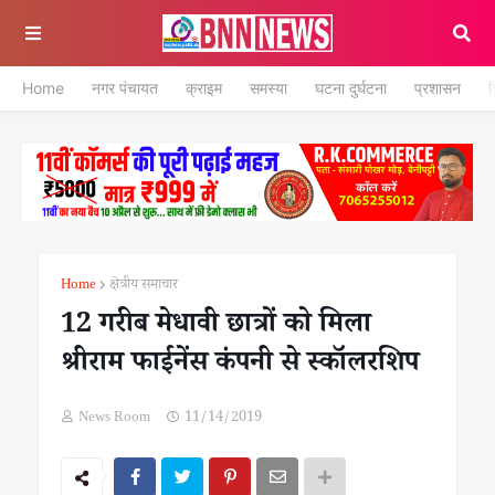
Home
नगर पंचायत
क्राइम
समस्या
घटना दुर्घटना
प्रशासन
श
Home
क्षेत्रीय समाचार
12 गरीब मेधावी छात्रों को मिला
श्रीराम फाईनेंस कंपनी से स्कॉलरशिप
News Room
11/14/2019