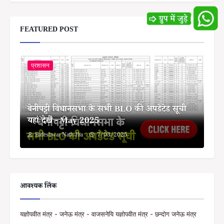
FEATURED POST
प्रशासन
बेनीपट्टी विधानसभा के सभी BLO की अपडेटेड सूची
यहां देखें - May 2025
Bideshwar Nath Jha
7/03/2025
आवश्यक लिंक
यज्ञोपवीत मंत्र - जनेऊ मंत्र - वाजसनेयि यज्ञोपवीत मंत्र - छन्दोग जनेऊ मंत्र