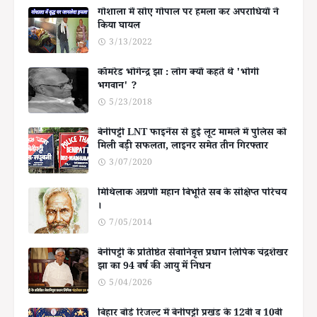
गोशाला में सोए गोपाल पर हमला कर अपराधियों ने
किया घायल
3/13/2022
कॉमरेड भोगेन्द्र झा : लोग क्यों कहते थे 'भोगी
भगवान' ?
5/23/2018
बेनीपट्टी LNT फाइनेंस से हुई लूट मामले में पुलिस को
मिली बड़ी सफलता, लाइनर समेत तीन गिरफ्तार
3/07/2020
मिथिलाक अग्रणी महान बिभूति सब के संक्षिप्त परिचय
।
7/05/2014
बेनीपट्टी के प्रतिष्ठित सेवानिवृत्त प्रधान लिपिक चंद्रशेखर
झा का 94 वर्ष की आयु में निधन
5/04/2026
बिहार बोर्ड रिजल्ट में बेनीपट्टी प्रखंड के 12वीं व 10वीं