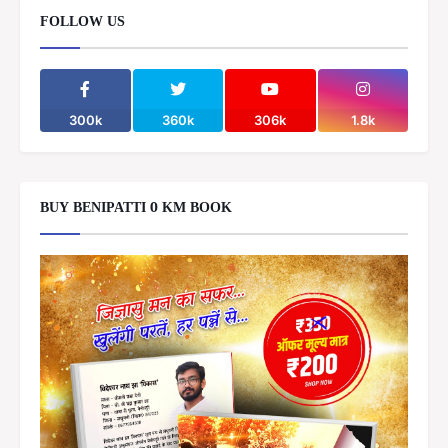
FOLLOW US
300k
360k
306k
1.8k
BUY BENIPATTI 0 KM BOOK