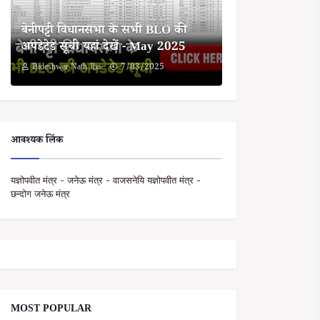
बेनीपट्टी विधानसभा के सभी BLO की
अपडेटेड सूची यहां देखें - May 2025
Bideshwar Nath Jha
7/03/2025
आवश्यक लिंक
यज्ञोपवीत मंत्र - जनेऊ मंत्र - वाजसनेयि यज्ञोपवीत मंत्र -
छन्दोग जनेऊ मंत्र
MOST POPULAR