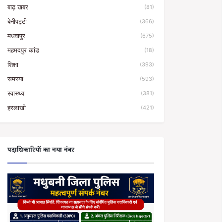
बाढ़ खबर
(81)
बेनीपट्टी
(366)
मधवापुर
(675)
महमदपुर कांड
(18)
शिक्षा
(393)
समस्या
(593)
स्वास्थ्य
(381)
हरलाखी
(421)
पदाधिकारियों का नया नंबर