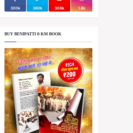
300k
360k
306k
1.8k
BUY BENIPATTI 0 KM BOOK