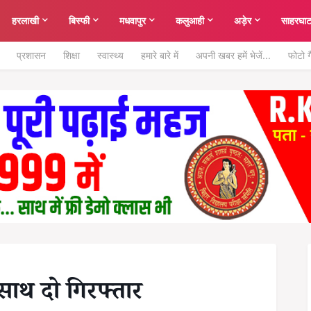
हरलाखी
बिस्फी
मधवापुर
कलुआही
अड़ेर
साहरघा
प्रशासन
शिक्षा
स्वास्थ्य
हमारे बारे में
अपनी खबर हमें भेजें...
फोटो ग
 साथ दो गिरफ्तार