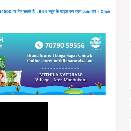
4500 पर भेज सकते हैं... BNN न्यूज़ के व्हाट्स एप्प ग्रुप Join करें - Click