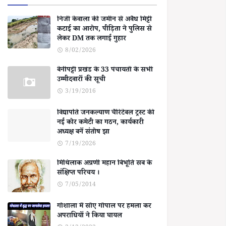
निजी केवाला की जमीन से अवैध मिट्टी
कटाई का आरोप, पीड़िता ने पुलिस से
लेकर DM तक लगाई गुहार
8/02/2026
बेनीपट्टी प्रखंड के 33 पंचायतों के सभी
उम्मीदवारों की सूची
3/19/2016
विद्यापति जनकल्याण चैरिटेबल ट्रस्ट की
नई कोर कमेटी का गठन, कार्यकारी
अध्यक्ष बनें संतोष झा
7/19/2026
मिथिलाक अग्रणी महान बिभूति सब के
संक्षिप्त परिचय ।
7/05/2014
गोशाला में सोए गोपाल पर हमला कर
अपराधियों ने किया घायल