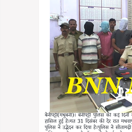
बेनीपट्टी(मधुबनी)। बेनीपट्टी पुलिस को कई दि
हासिल हुई है।गत 31 दिसंबर की देर रात मधवापु
पुलिस ने उद्भेदन कर दिया है।पुलिस ने सीतामढ़