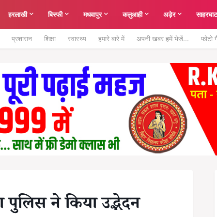
हरलाखी
बिस्फी
मधवापुर
कलुआही
अड़ेर
साहरघा
प्रशासन
शिक्षा
स्वास्थ्य
हमारे बारे में
अपनी खबर हमें भेजें...
फोटो ग
ा पुलिस ने किया उद्भेदन