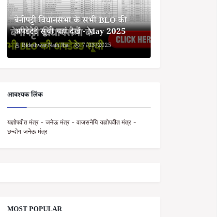
बेनीपट्टी विधानसभा के सभी BLO की
अपडेटेड सूची यहां देखें - May 2025
Bideshwar Nath Jha
7/03/2025
आवश्यक लिंक
यज्ञोपवीत मंत्र - जनेऊ मंत्र - वाजसनेयि यज्ञोपवीत मंत्र -
छन्दोग जनेऊ मंत्र
MOST POPULAR