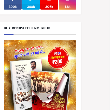
300k
360k
306k
1.8k
BUY BENIPATTI 0 KM BOOK