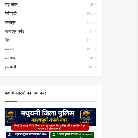
बाढ़ खबर
(81)
बेनीपट्टी
(366)
मधवापुर
(675)
महमदपुर कांड
(18)
शिक्षा
(393)
समस्या
(593)
स्वास्थ्य
(381)
हरलाखी
(421)
पदाधिकारियों का नया नंबर