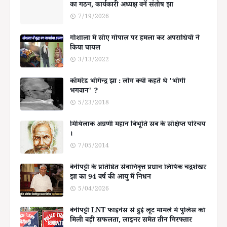
का गठन, कार्यकारी अध्यक्ष बनें संतोष झा
7/19/2026
गोशाला में सोए गोपाल पर हमला कर अपराधियों ने
किया घायल
3/13/2022
कॉमरेड भोगेन्द्र झा : लोग क्यों कहते थे 'भोगी
भगवान' ?
5/23/2018
मिथिलाक अग्रणी महान बिभूति सब के संक्षिप्त परिचय
।
7/05/2014
बेनीपट्टी के प्रतिष्ठित सेवानिवृत्त प्रधान लिपिक चंद्रशेखर
झा का 94 वर्ष की आयु में निधन
5/04/2026
बेनीपट्टी LNT फाइनेंस से हुई लूट मामले में पुलिस को
मिली बड़ी सफलता, लाइनर समेत तीन गिरफ्तार