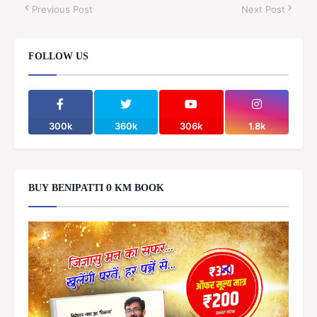
Previous Post
Next Post
FOLLOW US
300k
360k
306k
1.8k
BUY BENIPATTI 0 KM BOOK