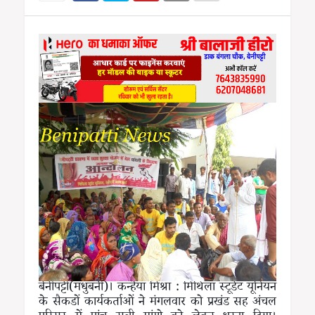
बेनीपट्टी(मधुबनी)। कन्हैया मिश्रा : मिथिला स्टूडेंट यूनियन
के सैकडों कार्यकर्ताओं ने मंगलवार को प्रखंड सह अंचल