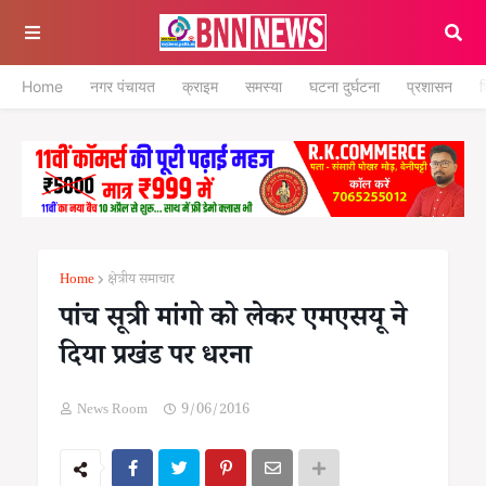
Home
नगर पंचायत
क्राइम
समस्या
घटना दुर्घटना
प्रशासन
श
Home
क्षेत्रीय समाचार
पांच सूत्री मांगो को लेकर एमएसयू ने
दिया प्रखंड पर धरना
News Room
9/06/2016