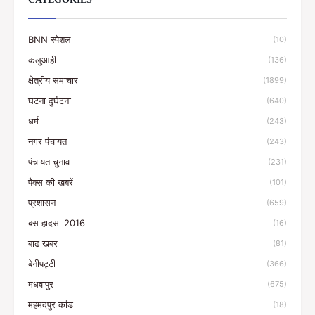
CATEGORIES
BNN स्पेशल
(10)
कलुआही
(136)
क्षेत्रीय समाचार
(1899)
घटना दुर्घटना
(640)
धर्म
(243)
नगर पंचायत
(243)
पंचायत चुनाव
(231)
पैक्स की खबरें
(101)
प्रशासन
(659)
बस हादसा 2016
(16)
बाढ़ खबर
(81)
बेनीपट्टी
(366)
मधवापुर
(675)
महमदपुर कांड
(18)