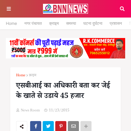
Home
नगर पंचायत
क्राइम
समस्या
घटना दुर्घटना
प्रशासन
श
Home
क्राइम
एसबीआई का अधिकारी बता कर जेई
के खाते से उडाये 45 हजार
News Room
11/23/2015