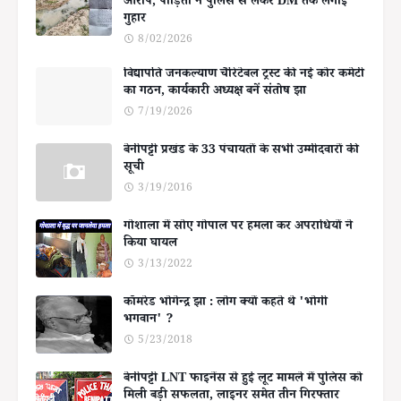
आरोप, पीड़िता ने पुलिस से लेकर DM तक लगाई
गुहार
8/02/2026
विद्यापति जनकल्याण चैरिटेबल ट्रस्ट की नई कोर कमेटी
का गठन, कार्यकारी अध्यक्ष बनें संतोष झा
7/19/2026
बेनीपट्टी प्रखंड के 33 पंचायतों के सभी उम्मीदवारों की
सूची
3/19/2016
गोशाला में सोए गोपाल पर हमला कर अपराधियों ने
किया घायल
3/13/2022
कॉमरेड भोगेन्द्र झा : लोग क्यों कहते थे 'भोगी
भगवान' ?
5/23/2018
बेनीपट्टी LNT फाइनेंस से हुई लूट मामले में पुलिस को
मिली बड़ी सफलता, लाइनर समेत तीन गिरफ्तार