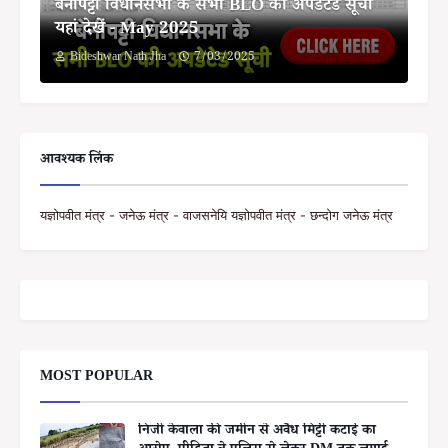
बेनीपट्टी विधानसभा के सभी BLO की अपडेटेड सूची
यहां देखें - May 2025
Bideshwar Nath Jha
7/03/2025
आवश्यक लिंक
यज्ञोपवीत मंत्र - जनेऊ मंत्र - वाजसनेयि यज्ञोपवीत मंत्र - छन्दोग जनेऊ मंत्र
MOST POPULAR
निजी केवाला की जमीन से अवैध मिट्टी कटाई का