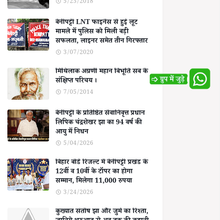
5/23/2018
बेनीपट्टी LNT फाइनेंस से हुई लूट
मामले में पुलिस को मिली बड़ी
सफलता, लाइनर समेत तीन गिरफ्तार
3/07/2020
मिथिलाक अग्रणी महान बिभूति सब के
संक्षिप्त परिचय ।
7/05/2014
बेनीपट्टी के प्रतिष्ठित सेवानिवृत्त प्रधान
लिपिक चंद्रशेखर झा का 94 वर्ष की
आयु में निधन
5/04/2026
बिहार बोर्ड रिजल्ट में बेनीपट्टी प्रखंड के
12वीं व 10वीं के टॉपर का होगा
सम्मान, मिलेगा 11,000 रुपया
3/24/2026
कुख्यात संतोष झा और जुर्म का रिश्ता,