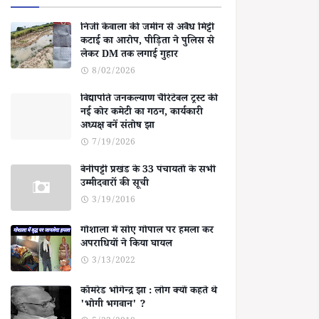
निजी केवाला की जमीन से अवैध मिट्टी
कटाई का आरोप, पीड़िता ने पुलिस से
लेकर DM तक लगाई गुहार
8/02/2026
विद्यापति जनकल्याण चैरिटेबल ट्रस्ट की
नई कोर कमेटी का गठन, कार्यकारी
अध्यक्ष बनें संतोष झा
7/19/2026
बेनीपट्टी प्रखंड के 33 पंचायतों के सभी
उम्मीदवारों की सूची
3/19/2016
गोशाला में सोए गोपाल पर हमला कर
अपराधियों ने किया घायल
3/13/2022
कॉमरेड भोगेन्द्र झा : लोग क्यों कहते थे
'भोगी भगवान' ?