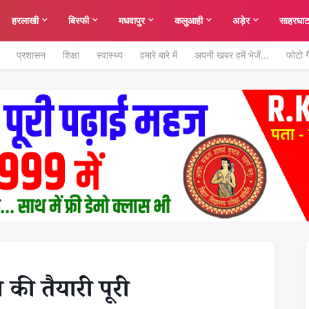
हरलाखी
बिस्फी
मधवापुर
कलुआही
अड़ेर
साहरघा
प्रशासन
शिक्षा
स्वास्थ्य
हमारे बारे में
अपनी खबर हमें भेजें...
फोटो ग
की तैयारी पूरी