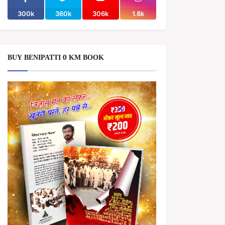
300k
360k
306k
1.8k
BUY BENIPATTI 0 KM BOOK