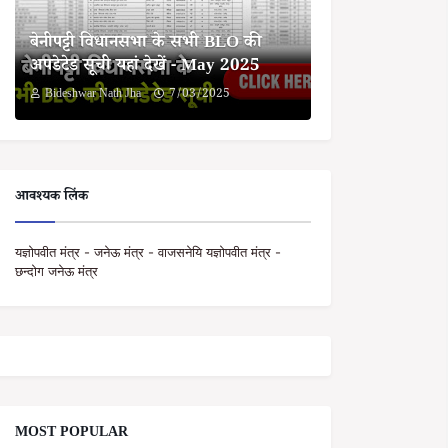
बेनीपट्टी विधानसभा के सभी BLO की
अपडेटेड सूची यहां देखें - May 2025
Bideshwar Nath Jha
7/03/2025
आवश्यक लिंक
यज्ञोपवीत मंत्र - जनेऊ मंत्र - वाजसनेयि यज्ञोपवीत मंत्र -
छन्दोग जनेऊ मंत्र
MOST POPULAR