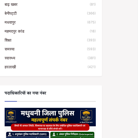
बाढ़ खबर
(81)
बेनीपट्टी
(366)
मधवापुर
(675)
महमदपुर कांड
(18)
शिक्षा
(393)
समस्या
(593)
स्वास्थ्य
(381)
हरलाखी
(421)
पदाधिकारियों का नया नंबर