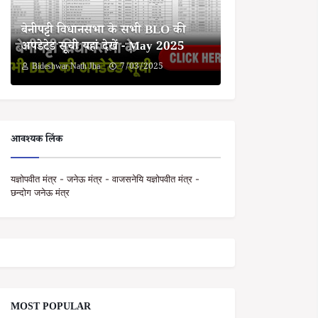
बेनीपट्टी विधानसभा के सभी BLO की
अपडेटेड सूची यहां देखें - May 2025
Bideshwar Nath Jha
7/03/2025
आवश्यक लिंक
यज्ञोपवीत मंत्र - जनेऊ मंत्र - वाजसनेयि यज्ञोपवीत मंत्र -
छन्दोग जनेऊ मंत्र
MOST POPULAR