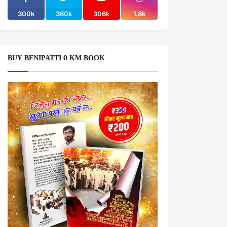
300k
360k
306k
1.8k
BUY BENIPATTI 0 KM BOOK