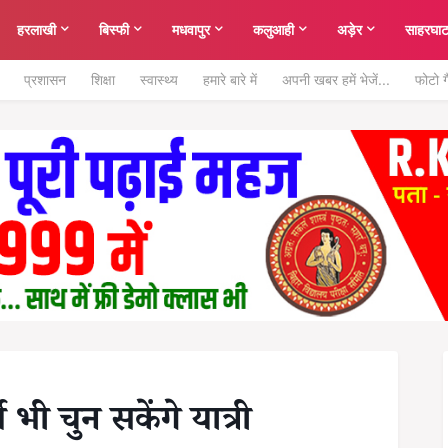
हरलाखी
बिस्फी
मधवापुर
कलुआही
अड़ेर
साहरघा
प्रशासन
शिक्षा
स्वास्थ्य
हमारे बारे में
अपनी खबर हमें भेजें...
फोटो ग
ी चुन सकेंगे यात्री