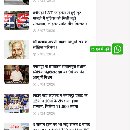
5/23/2018
बेनीपट्टी LNT फाइनेंस से हुई लूट
मामले में पुलिस को मिली बड़ी
सफलता, लाइनर समेत तीन गिरफ्तार
3/07/2020
मिथिलाक अग्रणी महान बिभूति सब के
संक्षिप्त परिचय ।
7/05/2014
बेनीपट्टी के प्रतिष्ठित सेवानिवृत्त प्रधान
लिपिक चंद्रशेखर झा का 94 वर्ष की
आयु में निधन
5/04/2026
बिहार बोर्ड रिजल्ट में बेनीपट्टी प्रखंड के
12वीं व 10वीं के टॉपर का होगा
सम्मान, मिलेगा 11,000 रुपया
3/24/2026
3 संतान होने पर भी लड़ सकते हैं पार्षद