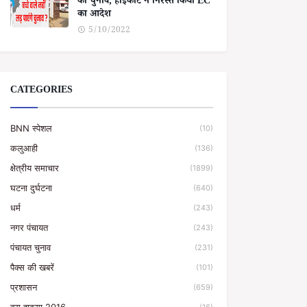
का चुनाव, हाईकोर्ट ने निरस्त किया EC
का आदेश
5/10/2022
CATEGORIES
BNN स्पेशल
(10)
कलुआही
(136)
क्षेत्रीय समाचार
(1899)
घटना दुर्घटना
(640)
धर्म
(243)
नगर पंचायत
(243)
पंचायत चुनाव
(231)
पैक्स की खबरें
(101)
प्रशासन
(659)