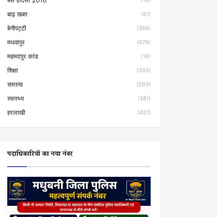
बस हादसा 2016
(16)
बाढ़ खबर
(81)
बेनीपट्टी
(366)
मधवापुर
(675)
महमदपुर कांड
(18)
शिक्षा
(393)
समस्या
(593)
स्वास्थ्य
(381)
हरलाखी
(421)
पदाधिकारियों का नया नंबर