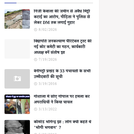
निजी केवाला की जमीन से अवैध मिट्टी
कटाई का आरोप, पीड़िता ने पुलिस से
लेकर DM तक लगाई गुहार
8/02/2026
विद्यापति जनकल्याण चैरिटेबल ट्रस्ट की
नई कोर कमेटी का गठन, कार्यकारी
अध्यक्ष बनें संतोष झा
7/19/2026
बेनीपट्टी प्रखंड के 33 पंचायतों के सभी
उम्मीदवारों की सूची
3/19/2016
गोशाला में सोए गोपाल पर हमला कर
अपराधियों ने किया घायल
3/13/2022
कॉमरेड भोगेन्द्र झा : लोग क्यों कहते थे
'भोगी भगवान' ?