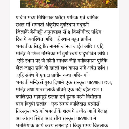
प्राचीन मध्य मिथिलाक धरोहर पर्यटक एवं धार्मिक
स्थल माँ भगवती अंकुरीय दुर्गास्थान मधुबनी
जिलाकें बेनीपट्टी अनुमण्डल सँ ४ किलोमीटर पश्चिम
दिशामे अवस्थित अछि । ई स्थान बहुत प्राचीन
भगवतीक सिद्धपीठ नामसँ जानल जाईत अछि । एहि
मन्दिर मे छिन्न मस्तिका माँ दुर्गा स्वयं प्रादुर्भावित छथि ।
एहि स्थान पर जे कोनो साधक जेहि मनोकामना पुर्तिके
लेल जाइत छथि वो खाली हाथ वापस नहि अबैत छथि ।
एहि संबंध मे एकटा प्राचीन कथा अछि- माँ
भगवती मन्दिरसँ पुरव दिशामे एक संस्कृत पाठशाला छल,
मन्दिर तथा पाठशालाकेँ बीचमे एक नदी बहैत छल ।
कालिदास महामूर्ख छलाह एवं हुनक पत्नी विद्योत्तमा
परम विदुषी छलीह । एक समय कालिदास पत्नीसँ
तिरस्कृत भऽ माँ भगवतीकें शरणमे उच्चैठ आबि गेलाह
आ ओतय स्थित आवासीय संस्कृत पाठशाला मे
भनसियाक कार्य करय लगलाह । किछु समय बितलाक