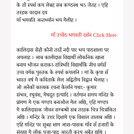
के तों स्पर्श कय लेबह सब कण्ठस्थ भऽ जेतह । एहि
तरहक वरदान दय
माँ भगवति अन्तर्ध्यान भय गेलीह ।
माँ उच्चैठ भगवती दर्शन Click Here
कालिदास सेहो कोनो तरहें नदी पार भय पाठशाला पर
अयलाह । आब कालीदास विद्यार्थी लोकनिक खाना
बनाय भोजन कराकऽ रात्रिभरि विद्यार्थीकें नीच वर्गसँ
उच्च वर्गक पुस्तक के स्पर्श कयलनि । मां के कृपा सँ
भारत वर्ष मे कविताके लेल अद्वितीय विद्वान भेलाह ।
ओ अनेकों काव्यक रचना केलनि यथा:- कुमार
संभव, रघुवंश, मेघदूत इत्यादि । वर्तमान समय मन्दिर के
प्रांगण मे एक मण्डप बनाओल गेल अछि, एहि मण्डप
मे कालिदासक जीवन सम्बन्धी सब तरहक चित्र चित्रांकित
अछि । मन्दिर के उत्तर दिशामे एक विशाल तालाब अछि ।
एहि मन्दिर पर सुबह शाम आस-पासक गाँव सँ हजारों के
संख्या मे लोक पूजा-पाठ आरती करय अबैत छथि ।