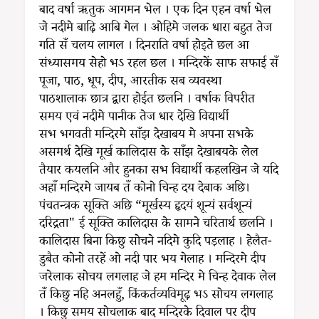
बाद वर्षा ऋतुक आगमन भेल । एक दिन एहन वर्षा भेल
जे नदीमे बाढ़ि आबि गेल । ओहिमे जलक धारा बहुत तेज
गति सँ चलय लागल । दिनराति वर्षा होइते छल आ
संध्यासमय सेहो भऽ रहल छल । मन्दिरकें साफ सफाई सँ
पूजा, पाठ, धूप, दीप, आरतीक सब व्यवस्था
पाठशालाक छात्र द्वारा होईत छलनि । वर्षाक विपरीत
समय एवं नदीमे पानीक तेज धार देखि विद्यार्थी
सभ भगवती मन्दिरमे साँझ देखाबय मे अपना सभके
असमर्थ देखि मूर्ख कालिदास के साँझ देखाबयके लेल
तैयार कयलनि और हुनका सभ विद्यार्थी कहलखिन जे यदि
अहाँ मन्दिरमे जायब तँ कोनो चिन्ह दय देबाक अछि।
पंचतन्त्रक सूक्ति अछि “मूर्खस्य हृदयं शून्यं सर्वशून्यं
दरिद्रता" ई सूक्ति कालिदास के सामने चरितार्थ छलनि ।
कालिदास बिना किछु सोचने नदिमे कुदि पड़लाह । हेलैत-
डुबैत कोनो तरहें ओ नदी पार भय गेलाह । मन्दिरमे दीप
जरेलाक सोचय लगलाह जे हम मन्दिर मे चिन्ह देवाक लेल
तँ किछु नहि अनलहुँ, किंकर्तव्यविमूढ़ भऽ सोचय लगलाह
। किछु समय सोचलाक बाद मन्दिरके दिवाल पर दीप