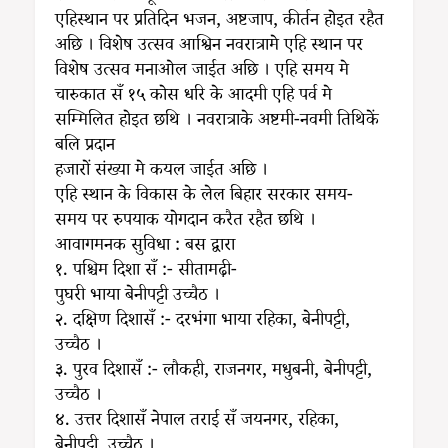
एहिस्थान पर प्रतिदिन भजन, अष्टजाप, कीर्तन होइत रहैत
अछि । विशेष उत्सव आश्विन नवरात्रामे एहि स्थान पर
विशेष उत्सव मनाओल जाईत अछि । एहि समय मे
चारुकात सँ १५ कोस धरि के आदमी एहि पर्व मे
सम्मिलित होइत छथि । नवरात्राके अष्टमी-नवमी तिथिकें
बलि प्रदान
हजारों संख्या मे कयल जाईत अछि ।
एहि स्थान के विकास के लेल बिहार सरकार समय-
समय पर रुपयाक योगदान करैत रहैत छथि ।
आवागमनक सुविधा : बस द्वारा
१. पश्चिम दिशा सँ :- सीतामढ़ी-
पुघरी भाया बेनीपट्टी उच्चैठ ।
२. दक्षिण दिशासँ :- दरभंगा भाया रहिका, बेनीपट्टी,
उच्चैठ ।
३. पुरव दिशासँ :- लौकही, राजनगर, मधुबनी, बेनीपट्टी,
उच्चैठ ।
४. उत्तर दिशासँ नेपाल तराई सँ जयनगर, रहिका,
बेनीपट्टी, उच्चैठ ।