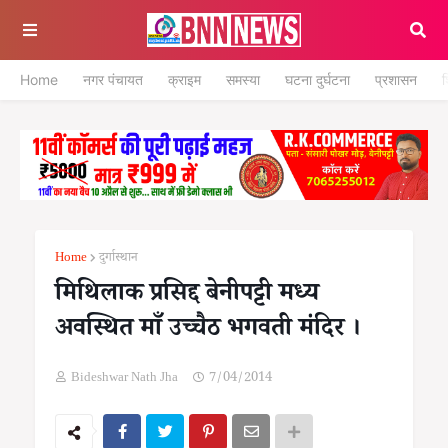
Home
नगर पंचायत
क्राइम
समस्या
घटना दुर्घटना
प्रशासन
श
Home
दुर्गास्थान
मिथिलाक प्रसिद्द बेनीपट्टी मध्य
अवस्थित माँ उच्चैठ भगवती मंदिर ।
Bideshwar Nath Jha
7/04/2014