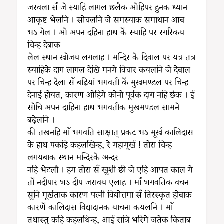
जरवला सँ जे स्याहि लागल छलैक ओहिपर हुनक ध्यान
आकृष्ट भेलनि । सोचलनि जे समस्याक समाधान आब
भऽ गेल । ओ अपन दहिना हाथ कें स्याहि पर रगरिकय
चिन्ह देबाक
लेल स्थान खोजय लगलाह । मन्दिर के दिवाल पर यत्र तत्र
स्याहिके दाग लागल देखि मनमे विचार कयलनि जे देबाल
पर चिन्ह देला सँ बढ़ियां भगवती कें मुखमण्डल पर चिन्ह
देनाई होयत, कारण ओहिमे कोनो पूर्वक दाग नहि छैक । ई
सोचि अपन दाहिना हाथ भगवतीक मुखमण्डल सामने
बढ़ेलनि ।
की तखनहि माँ भगवति साक्षात् प्रकट भऽ मूर्ख कालिदास
के हाथ पकड़ि कहलखिन्ह, रे महामूर्ख ! तोरा चिन्ह
लगयबाक स्थान मन्दिरके अन्दर
नहि भेटलौ । हम तोरा सँ खुशी छी जे एहि आपत काल मे
तों नदीपार भऽ दीप जरावय एलाह । माँ भगवतिक वचन
सुनि मूर्खताक कारण पत्नी विद्योत्तमा सँ तिरस्कृत होबाक
कारणें कालिदास विद्यादानक याचना कयलनि । माँ
तथास्तु कहि कहलथिन्ह, आई रात्रि भरिमे जतेक किताब