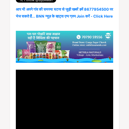
आप भी अपने गांव की समस्या घटना से जुड़ी खबरें हमें 8677954500 पर
भेज सकते हैं... BNN न्यूज़ के व्हाट्स एप्प ग्रुप Join करें - Click Here