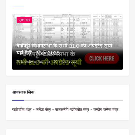
प्रशासन
बेनीपट्टी विधानसभा के सभी BLO की अपडेटेड सूची
यहां देखें - May 2025
Bideshwar Nath Jha
7/03/2025
आवश्यक लिंक
यज्ञोपवीत मंत्र - जनेऊ मंत्र - वाजसनेयि यज्ञोपवीत मंत्र - छन्दोग जनेऊ मंत्र