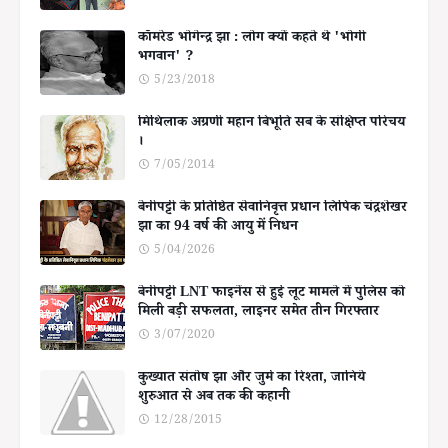
कॉमरेड भोगेन्द्र झा : लोग क्यों कहते थे 'भोगी
भगवान' ?
5/23/2018
मिथिलाक अग्रणी महान बिभूति सब के संक्षिप्त परिचय
।
7/05/2014
बेनीपट्टी के प्रतिष्ठित सेवानिवृत्त प्रधान लिपिक चंद्रशेखर
झा का 94 वर्ष की आयु में निधन
5/04/2026
बेनीपट्टी LNT फाइनेंस से हुई लूट मामले में पुलिस को
मिली बड़ी सफलता, लाइनर समेत तीन गिरफ्तार
3/07/2020
कुख्यात संतोष झा और जुर्म का रिश्ता, जानिये
शुरुआत से अब तक की कहानी
12/28/2015