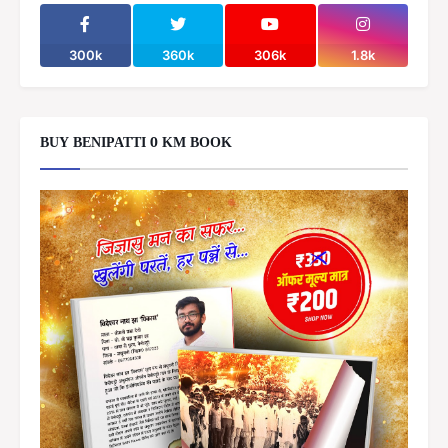
300k
360k
306k
1.8k
BUY BENIPATTI 0 KM BOOK