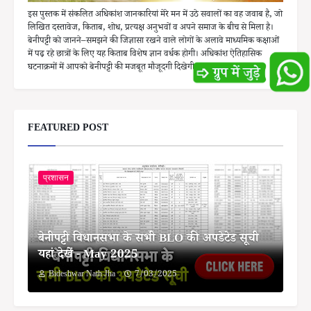
इस पुस्तक में संकलित अधिकांश जानकारियां मेरे मन में उठे सवालों का वह जवाब है, जो
लिखित दस्तावेज, किताब, शोध, प्रत्यक्ष अनुभवों व अपने समाज के बीच से मिला है।
बेनीपट्टी को जानने–समझने की जिज्ञासा रखने वाले लोगों के अलावे माध्यमिक कक्षाओं
में पढ़ रहे छात्रों के लिए यह किताब विशेष ज्ञान वर्धक होगी। अधिकांश ऐतिहासिक
घटनाक्रमों में आपको बेनीपट्टी की मजबूत मौजूदगी दिखेगी।
FEATURED POST
प्रशासन
बेनीपट्टी विधानसभा के सभी BLO की अपडेटेड सूची
यहां देखें - May 2025
Bideshwar Nath Jha
7/03/2025