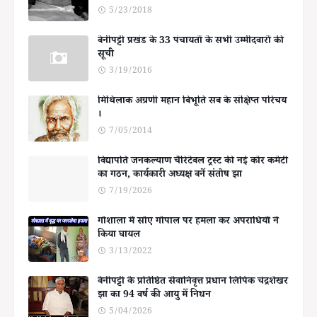
5/23/2018
बेनीपट्टी प्रखंड के 33 पंचायतों के सभी उम्मीदवारों की
सूची
3/19/2016
मिथिलाक अग्रणी महान बिभूति सब के संक्षिप्त परिचय
।
7/05/2014
विद्यापति जनकल्याण चैरिटेबल ट्रस्ट की नई कोर कमेटी
का गठन, कार्यकारी अध्यक्ष बनें संतोष झा
7/19/2026
गोशाला में सोए गोपाल पर हमला कर अपराधियों ने
किया घायल
3/13/2022
बेनीपट्टी के प्रतिष्ठित सेवानिवृत्त प्रधान लिपिक चंद्रशेखर
झा का 94 वर्ष की आयु में निधन
5/04/2026