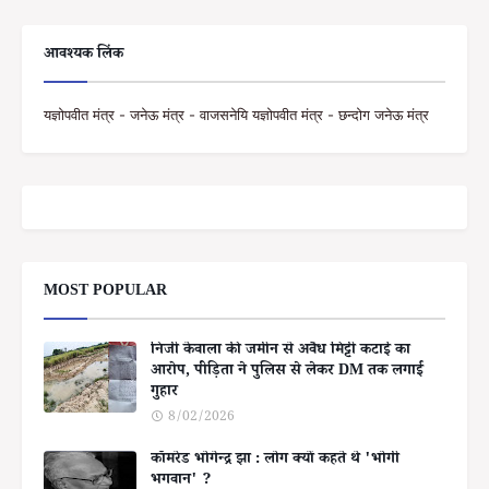
आवश्यक लिंक
यज्ञोपवीत मंत्र - जनेऊ मंत्र - वाजसनेयि यज्ञोपवीत मंत्र - छन्दोग जनेऊ मंत्र
MOST POPULAR
निजी केवाला की जमीन से अवैध मिट्टी कटाई का
आरोप, पीड़िता ने पुलिस से लेकर DM तक लगाई
गुहार
8/02/2026
कॉमरेड भोगेन्द्र झा : लोग क्यों कहते थे 'भोगी
भगवान' ?