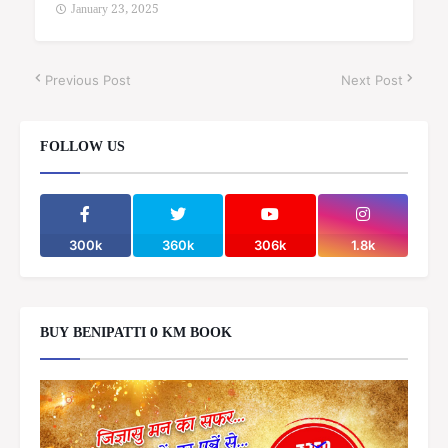
January 23, 2025
Previous Post
Next Post
FOLLOW US
300k
360k
306k
1.8k
BUY BENIPATTI 0 KM BOOK