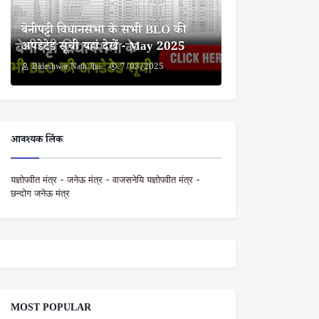
बेनीपट्टी विधानसभा के सभी BLO की
अपडेटेड सूची यहां देखें - May 2025
Bideshwar Nath Jha
7/03/2025
आवश्यक लिंक
यज्ञोपवीत मंत्र - जनेऊ मंत्र - वाजसनेयि यज्ञोपवीत मंत्र -
छन्दोग जनेऊ मंत्र
MOST POPULAR