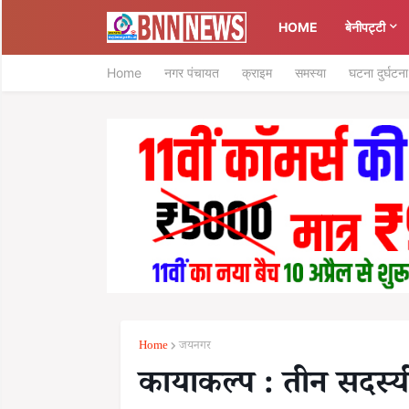
HOME
बेनीपट्टी
Home
नगर पंचायत
क्राइम
समस्या
घटना दुर्घटना
Home
जयनगर
कायाकल्प : तीन सदस्यी