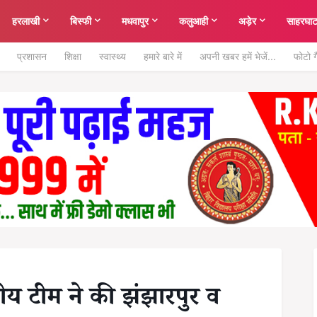
हरलाखी
बिस्फी
मधवापुर
कलुआही
अड़ेर
साहरघा
प्रशासन
शिक्षा
स्वास्थ्य
हमारे बारे में
अपनी खबर हमें भेजें...
फोटो ग
य टीम ने की झंझारपुर व