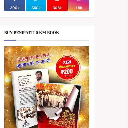
300k
360k
306k
1.8k
BUY BENIPATTI 0 KM BOOK