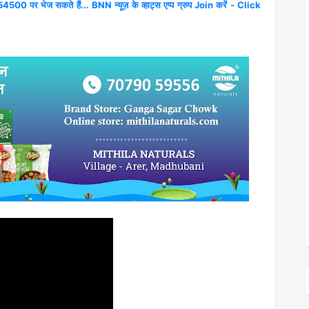
4500 पर भेज सकते हैं... BNN न्यूज़ के व्हाट्स एप्प ग्रुप Join करें - Click