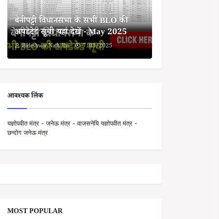
बेनीपट्टी विधानसभा के सभी BLO की
अपडेटेड सूची यहां देखें - May 2025
Bideshwar Nath Jha
7/03/2025
आवश्यक लिंक
यज्ञोपवीत मंत्र - जनेऊ मंत्र - वाजसनेयि यज्ञोपवीत मंत्र -
छन्दोग जनेऊ मंत्र
MOST POPULAR