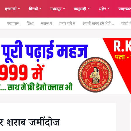
हरलाखी
बिस्फी
मधवापुर
कलुआही
अड़ेर
साहरघा
प्रशासन
शिक्षा
स्वास्थ्य
हमारे बारे में
अपनी खबर हमें भेजें...
फोटो ग
र शराब जमींदोज