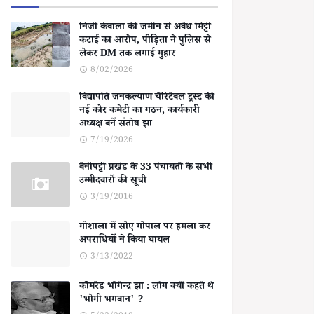
निजी केवाला की जमीन से अवैध मिट्टी
कटाई का आरोप, पीड़िता ने पुलिस से
लेकर DM तक लगाई गुहार
8/02/2026
विद्यापति जनकल्याण चैरिटेबल ट्रस्ट की
नई कोर कमेटी का गठन, कार्यकारी
अध्यक्ष बनें संतोष झा
7/19/2026
बेनीपट्टी प्रखंड के 33 पंचायतों के सभी
उम्मीदवारों की सूची
3/19/2016
गोशाला में सोए गोपाल पर हमला कर
अपराधियों ने किया घायल
3/13/2022
कॉमरेड भोगेन्द्र झा : लोग क्यों कहते थे
'भोगी भगवान' ?