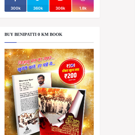
300k
360k
306k
1.8k
BUY BENIPATTI 0 KM BOOK