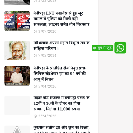
5/23/2018
बेनीपट्टी LNT फाइनेंस से हुई लूट
मामले में पुलिस को मिली बड़ी
सफलता, लाइनर समेत तीन गिरफ्तार
3/07/2020
मिथिलाक अग्रणी महान बिभूति सब के
संक्षिप्त परिचय ।
7/05/2014
बेनीपट्टी के प्रतिष्ठित सेवानिवृत्त प्रधान
लिपिक चंद्रशेखर झा का 94 वर्ष की
आयु में निधन
5/04/2026
बिहार बोर्ड रिजल्ट में बेनीपट्टी प्रखंड के
12वीं व 10वीं के टॉपर का होगा
सम्मान, मिलेगा 11,000 रुपया
3/24/2026
कुख्यात संतोष झा और जुर्म का रिश्ता,