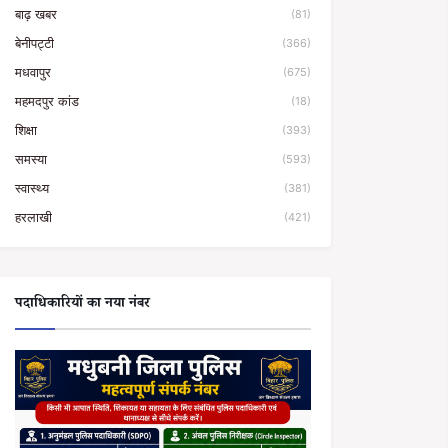
बाढ़ खबर
(81)
बेनीपट्टी
(366)
मधवापुर
(675)
महमदपुर कांड
(18)
शिक्षा
(393)
समस्या
(593)
स्वास्थ्य
(381)
हरलाखी
(421)
पदाधिकारियों का नया नंबर