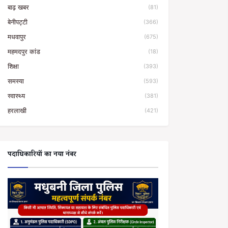
बाढ़ खबर
(81)
बेनीपट्टी
(366)
मधवापुर
(675)
महमदपुर कांड
(18)
शिक्षा
(393)
समस्या
(593)
स्वास्थ्य
(381)
हरलाखी
(421)
पदाधिकारियों का नया नंबर