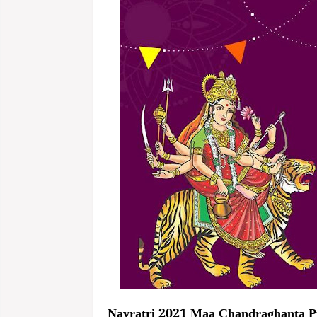
Navratri 2021 Maa Chandraghanta Puja: नवर