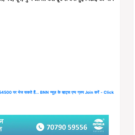
4500 पर भेज सकते हैं... BNN न्यूज़ के व्हाट्स एप्प ग्रुप Join करें - Click