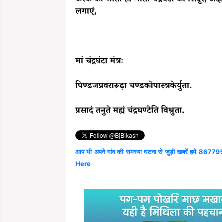
लगाएं,
मां चंद्रघंटा मंत्रः
पिण्डजप्रवरारूढ़ा चण्डकोपास्त्रकेर्युता.
प्रसादं तनुते मह्यं चंद्रघण्टेति विश्रुता.
आप भी अपने गांव की समस्या घटना से जुड़ी खबरें हमें 867795
Here