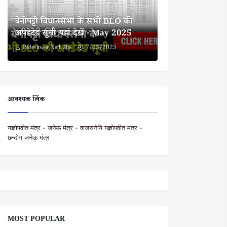
बेनीपट्टी विधानसभा के सभी BLO की
अपडेटेड सूची यहां देखें - May 2025
Bideshwar Nath Jha
7/03/2025
आवश्यक लिंक
यज्ञोपवीत मंत्र - जनेऊ मंत्र - वाजसनेयि यज्ञोपवीत मंत्र -
छन्दोग जनेऊ मंत्र
MOST POPULAR