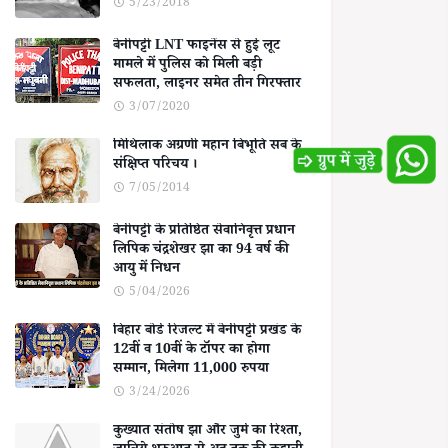
5/23/2018
बेनीपट्टी LNT फाइनेंस से हुई लूट
मामले में पुलिस को मिली बड़ी
सफलता, लाइनर समेत तीन गिरफ्तार
3/07/2020
मिथिलाक अग्रणी महान बिभूति सब के
संक्षिप्त परिचय ।
7/05/2014
बेनीपट्टी के प्रतिष्ठित सेवानिवृत्त प्रधान
लिपिक चंद्रशेखर झा का 94 वर्ष की
आयु में निधन
5/04/2026
बिहार बोर्ड रिजल्ट में बेनीपट्टी प्रखंड के
12वीं व 10वीं के टॉपर का होगा
सम्मान, मिलेगा 11,000 रुपया
3/24/2026
कुख्यात संतोष झा और जुर्म का रिश्ता,