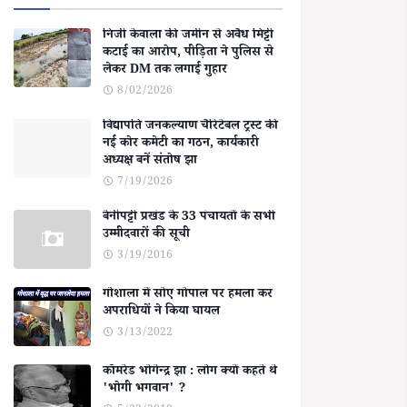
निजी केवाला की जमीन से अवैध मिट्टी
कटाई का आरोप, पीड़िता ने पुलिस से
लेकर DM तक लगाई गुहार
8/02/2026
विद्यापति जनकल्याण चैरिटेबल ट्रस्ट की
नई कोर कमेटी का गठन, कार्यकारी
अध्यक्ष बनें संतोष झा
7/19/2026
बेनीपट्टी प्रखंड के 33 पंचायतों के सभी
उम्मीदवारों की सूची
3/19/2016
गोशाला में सोए गोपाल पर हमला कर
अपराधियों ने किया घायल
3/13/2022
कॉमरेड भोगेन्द्र झा : लोग क्यों कहते थे
'भोगी भगवान' ?