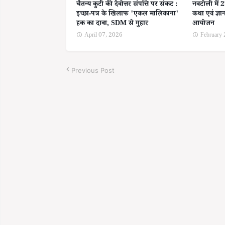
चैतन्य कुटी की देवोत्तर संपत्ति पर संकट :
नवटोली में 
इच्छा-पत्र के खिलाफ 'एकल मालिकाना'
कथा एवं ज्ञा
हक का दावा, SDM से गुहार
आयोजन
April 07, 2026
February
Previous Post