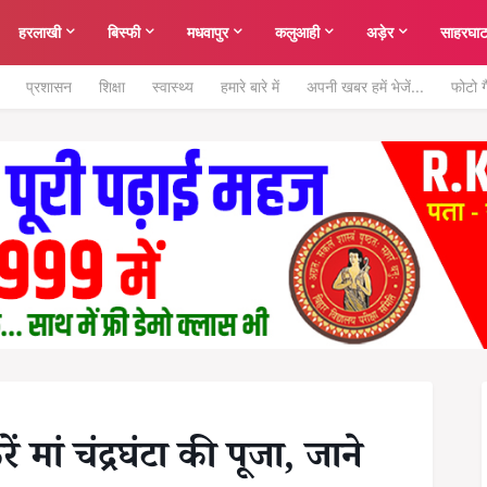
हरलाखी
बिस्फी
मधवापुर
कलुआही
अड़ेर
साहरघा
प्रशासन
शिक्षा
स्वास्थ्य
हमारे बारे में
अपनी खबर हमें भेजें...
फोटो ग
ं मां चंद्रघंटा की पूजा, जाने