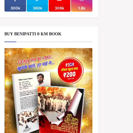
300k
360k
306k
1.8k
BUY BENIPATTI 0 KM BOOK