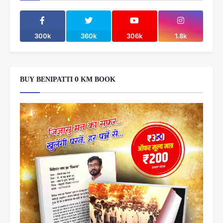
300k
360k
306k
1.8k
BUY BENIPATTI 0 KM BOOK