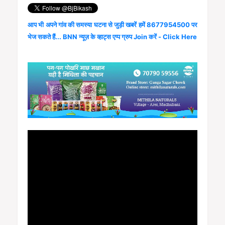
आप भी अपने गांव की समस्या घटना से जुड़ी खबरें हमें 8677954500 पर
भेज सकते हैं... BNN न्यूज़ के व्हाट्स एप्प ग्रुप Join करें - Click Here