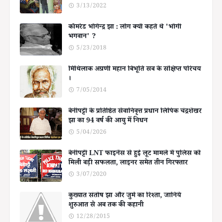
3/13/2022
कॉमरेड भोगेन्द्र झा : लोग क्यों कहते थे 'भोगी
भगवान' ?
5/23/2018
मिथिलाक अग्रणी महान बिभूति सब के संक्षिप्त परिचय
।
7/05/2014
बेनीपट्टी के प्रतिष्ठित सेवानिवृत्त प्रधान लिपिक चंद्रशेखर
झा का 94 वर्ष की आयु में निधन
5/04/2026
बेनीपट्टी LNT फाइनेंस से हुई लूट मामले में पुलिस को
मिली बड़ी सफलता, लाइनर समेत तीन गिरफ्तार
3/07/2020
कुख्यात संतोष झा और जुर्म का रिश्ता, जानिये
शुरुआत से अब तक की कहानी
12/28/2015