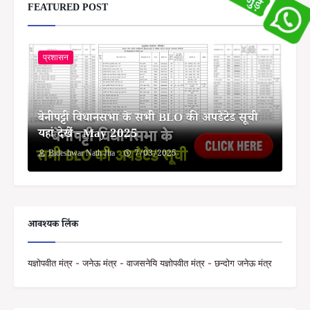
FEATURED POST
प्रशासन
बेनीपट्टी विधानसभा के सभी BLO की अपडेटेड सूची
यहां देखें - May 2025
Bideshwar Nath Jha
7/03/2025
आवश्यक लिंक
यज्ञोपवीत मंत्र - जनेऊ मंत्र - वाजसनेयि यज्ञोपवीत मंत्र - छन्दोग जनेऊ मंत्र