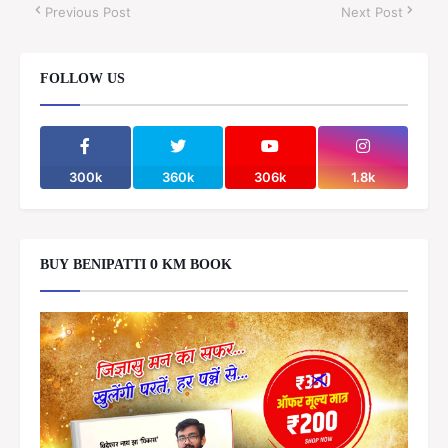
Previous Post
Next Post
FOLLOW US
300k
360k
306k
1.8k
BUY BENIPATTI 0 KM BOOK