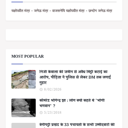
यज्ञोपवीत मंत्र - जनेऊ मंत्र - वाजसनेयि यज्ञोपवीत मंत्र - छन्दोग जनेऊ मंत्र
MOST POPULAR
निजी केवाला की जमीन से अवैध मिट्टी कटाई का
आरोप, पीड़िता ने पुलिस से लेकर DM तक लगाई
गुहार
8/02/2026
कॉमरेड भोगेन्द्र झा : लोग क्यों कहते थे 'भोगी
भगवान' ?
5/23/2018
बेनीपट्टी प्रखंड के 33 पंचायतों के सभी उम्मीदवारों की