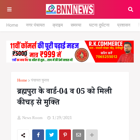
Home
नगर पंचायत
क्राइम
समस्या
घटना दुर्घटना
प्रशासन
श
Home
पंचायत चुनाव
ब्रह्मपुरा के वार्ड-04 व 05 को मिली
कीचड़ से मुक्ति
News Room
1/29/2021