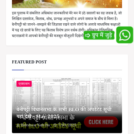
इस पुस्तक में संकलित अधिकांश जानकारियां मेरे मन में उठे सवालों का वह जवाब है, जो
लिखित दस्तावेज, किताब, शोध, प्रत्यक्ष अनुभवों व अपने समाज के बीच से मिला है।
बेनीपट्टी को जानने–समझने की जिज्ञासा रखने वाले लोगों के अलावे माध्यमिक कक्षाओं
में पढ़ रहे छात्रों के लिए यह किताब विशेष ज्ञान वर्धक होगी। अधिकांश ऐतिहासिक
घटनाक्रमों में आपको बेनीपट्टी की मजबूत मौजूदगी दिखेगी।
FEATURED POST
प्रशासन
बेनीपट्टी विधानसभा के सभी BLO की अपडेटेड सूची
यहां देखें - May 2025
Bideshwar Nath Jha
7/03/2025