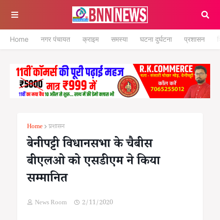
Home
नगर पंचायत
क्राइम
समस्या
घटना दुर्घटना
प्रशासन
श
Home
प्रशासन
बेनीपट्टी विधानसभा के चैबीस
बीएलओ को एसडीएम ने किया
सम्मानित
News Room
2/11/2020