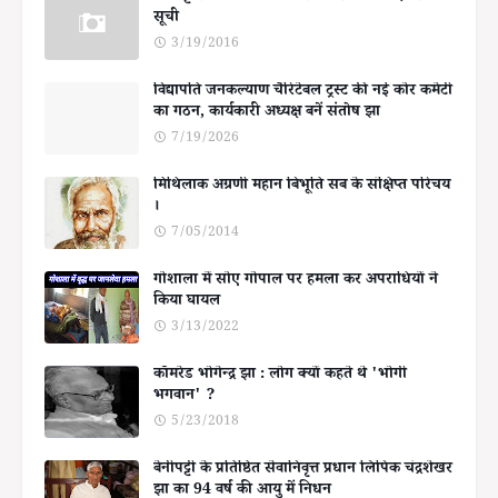
सूची
3/19/2016
विद्यापति जनकल्याण चैरिटेबल ट्रस्ट की नई कोर कमेटी
का गठन, कार्यकारी अध्यक्ष बनें संतोष झा
7/19/2026
मिथिलाक अग्रणी महान बिभूति सब के संक्षिप्त परिचय
।
7/05/2014
गोशाला में सोए गोपाल पर हमला कर अपराधियों ने
किया घायल
3/13/2022
कॉमरेड भोगेन्द्र झा : लोग क्यों कहते थे 'भोगी
भगवान' ?
5/23/2018
बेनीपट्टी के प्रतिष्ठित सेवानिवृत्त प्रधान लिपिक चंद्रशेखर
झा का 94 वर्ष की आयु में निधन