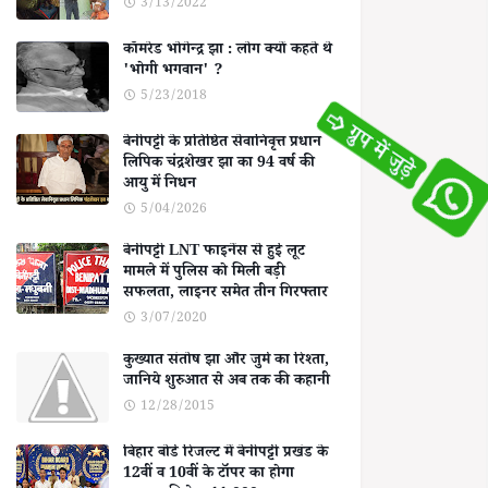
3/13/2022
कॉमरेड भोगेन्द्र झा : लोग क्यों कहते थे
'भोगी भगवान' ?
5/23/2018
बेनीपट्टी के प्रतिष्ठित सेवानिवृत्त प्रधान
लिपिक चंद्रशेखर झा का 94 वर्ष की
आयु में निधन
5/04/2026
बेनीपट्टी LNT फाइनेंस से हुई लूट
मामले में पुलिस को मिली बड़ी
सफलता, लाइनर समेत तीन गिरफ्तार
3/07/2020
कुख्यात संतोष झा और जुर्म का रिश्ता,
जानिये शुरुआत से अब तक की कहानी
12/28/2015
बिहार बोर्ड रिजल्ट में बेनीपट्टी प्रखंड के
12वीं व 10वीं के टॉपर का होगा