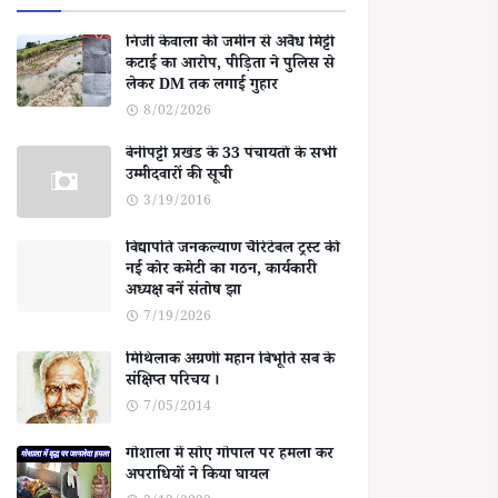
निजी केवाला की जमीन से अवैध मिट्टी
कटाई का आरोप, पीड़िता ने पुलिस से
लेकर DM तक लगाई गुहार
8/02/2026
बेनीपट्टी प्रखंड के 33 पंचायतों के सभी
उम्मीदवारों की सूची
3/19/2016
विद्यापति जनकल्याण चैरिटेबल ट्रस्ट की
नई कोर कमेटी का गठन, कार्यकारी
अध्यक्ष बनें संतोष झा
7/19/2026
मिथिलाक अग्रणी महान बिभूति सब के
संक्षिप्त परिचय ।
7/05/2014
गोशाला में सोए गोपाल पर हमला कर
अपराधियों ने किया घायल