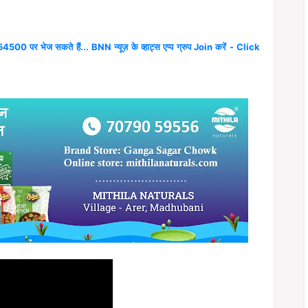
4500 पर भेज सकते हैं... BNN न्यूज़ के व्हाट्स एप्प ग्रुप Join करें - Click