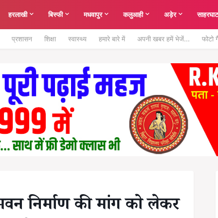
हरलाखी
बिस्फी
मधवापुर
कलुआही
अड़ेर
साहरघा
प्रशासन
शिक्षा
स्वास्थ्य
हमारे बारे में
अपनी खबर हमें भेजें...
फोटो ग
 भवन निर्माण की मांग को लेकर