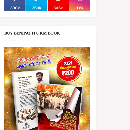
300k
360k
306k
1.8k
BUY BENIPATTI 0 KM BOOK