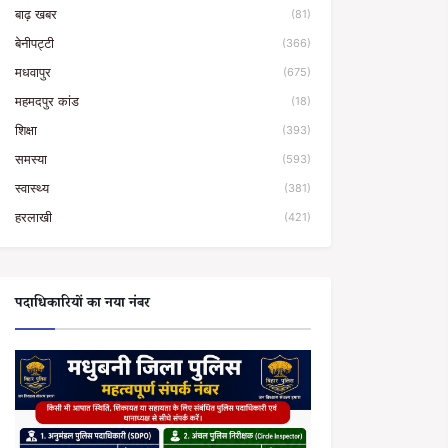
बाढ़ खबर
(81)
बेनीपट्टी
(366)
मधवापुर
(675)
महमदपुर कांड
(18)
शिक्षा
(393)
समस्या
(593)
स्वास्थ्य
(381)
हरलाखी
(421)
पदाधिकारियों का नया नंबर