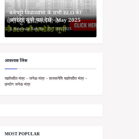
बेनीपट्टी विधानसभा के सभी BLO की
अपडेटेड सूची यहां देखें - May 2025
Bideshwar Nath Jha
7/03/2025
आवश्यक लिंक
यज्ञोपवीत मंत्र - जनेऊ मंत्र - वाजसनेयि यज्ञोपवीत मंत्र -
छन्दोग जनेऊ मंत्र
MOST POPULAR