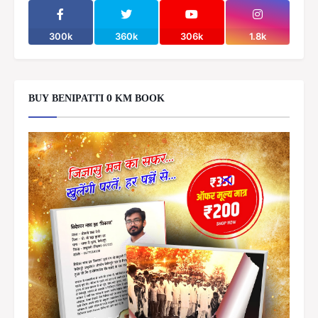
300k
360k
306k
1.8k
BUY BENIPATTI 0 KM BOOK