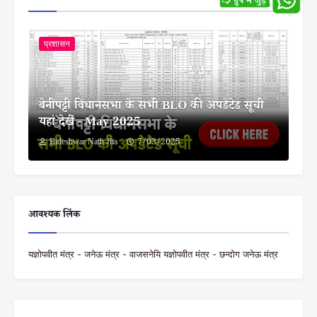
प्रशासन
बेनीपट्टी विधानसभा के सभी BLO की अपडेटेड सूची
यहां देखें - May 2025
Bideshwar Nath Jha
7/03/2025
आवश्यक लिंक
यज्ञोपवीत मंत्र - जनेऊ मंत्र - वाजसनेयि यज्ञोपवीत मंत्र - छन्दोग जनेऊ मंत्र