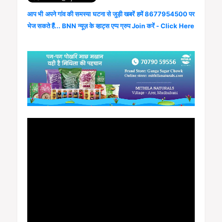
आप भी अपने गांव की समस्या घटना से जुड़ी खबरें हमें 8677954500 पर
भेज सकते हैं... BNN न्यूज़ के व्हाट्स एप्प ग्रुप Join करें - Click Here