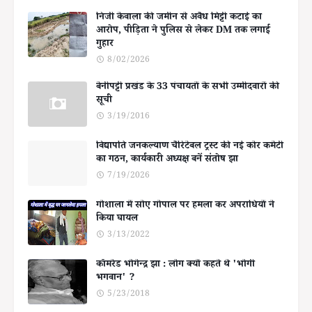
निजी केवाला की जमीन से अवैध मिट्टी कटाई का
आरोप, पीड़िता ने पुलिस से लेकर DM तक लगाई
गुहार
8/02/2026
बेनीपट्टी प्रखंड के 33 पंचायतों के सभी उम्मीदवारों की
सूची
3/19/2016
विद्यापति जनकल्याण चैरिटेबल ट्रस्ट की नई कोर कमेटी
का गठन, कार्यकारी अध्यक्ष बनें संतोष झा
7/19/2026
गोशाला में सोए गोपाल पर हमला कर अपराधियों ने
किया घायल
3/13/2022
कॉमरेड भोगेन्द्र झा : लोग क्यों कहते थे 'भोगी
भगवान' ?
5/23/2018