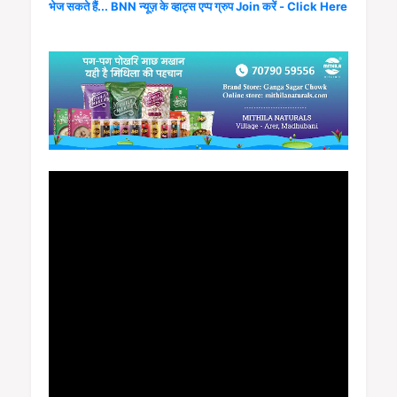
भेज सकते हैं... BNN न्यूज़ के व्हाट्स एप्प ग्रुप Join करें - Click Here