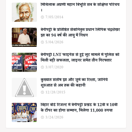
मिथिलाक अग्रणी महान बिभूति सब के संक्षिप्त परिचय
।
7/05/2014
बेनीपट्टी के प्रतिष्ठित सेवानिवृत्त प्रधान लिपिक चंद्रशेखर
झा का 94 वर्ष की आयु में निधन
5/04/2026
बेनीपट्टी LNT फाइनेंस से हुई लूट मामले में पुलिस को
मिली बड़ी सफलता, लाइनर समेत तीन गिरफ्तार
3/07/2020
कुख्यात संतोष झा और जुर्म का रिश्ता, जानिये
शुरुआत से अब तक की कहानी
12/28/2015
बिहार बोर्ड रिजल्ट में बेनीपट्टी प्रखंड के 12वीं व 10वीं
के टॉपर का होगा सम्मान, मिलेगा 11,000 रुपया
3/24/2026