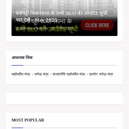
बेनीपट्टी विधानसभा के सभी BLO की अपडेटेड सूची
यहां देखें - May 2025
Bideshwar Nath Jha
7/03/2025
आवश्यक लिंक
यज्ञोपवीत मंत्र - जनेऊ मंत्र - वाजसनेयि यज्ञोपवीत मंत्र - छन्दोग जनेऊ मंत्र
MOST POPULAR