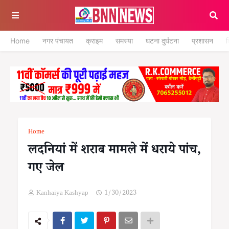
Home
नगर पंचायत
क्राइम
समस्या
घटना दुर्घटना
प्रशासन
श
Home
लदनियां में शराब मामले में धराये पांच,
गए जेल
Kanhaiya Kashyap
1/30/2023