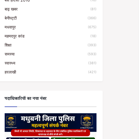
बस हादसा 2016
(16)
बाढ़ खबर
(81)
बेनीपट्टी
(366)
मधवापुर
(675)
महमदपुर कांड
(18)
शिक्षा
(393)
समस्या
(593)
स्वास्थ्य
(381)
हरलाखी
(421)
पदाधिकारियों का नया नंबर