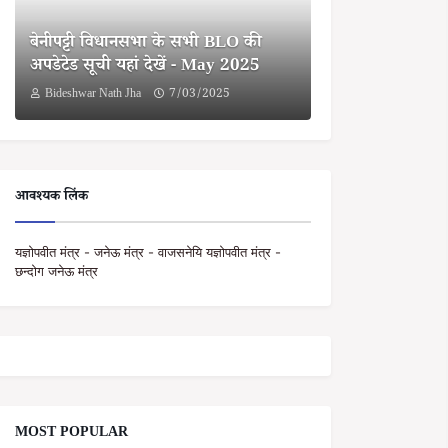
बेनीपट्टी विधानसभा के सभी BLO की
अपडेटेड सूची यहां देखें - May 2025
Bideshwar Nath Jha
7/03/2025
आवश्यक लिंक
यज्ञोपवीत मंत्र - जनेऊ मंत्र - वाजसनेयि यज्ञोपवीत मंत्र -
छन्दोग जनेऊ मंत्र
MOST POPULAR