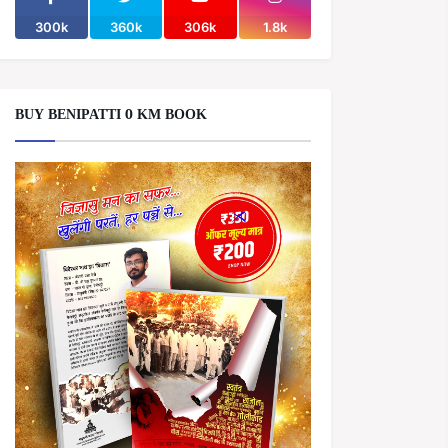
300k
360k
306k
1.8k
BUY BENIPATTI 0 KM BOOK