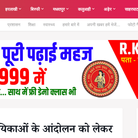
हरलाखी
बिस्फी
मधवापुर
कलुआही
अड़ेर
साहरघा
प्रशासन
शिक्षा
स्वास्थ्य
हमारे बारे में
अपनी खबर हमें भेजें...
फोटो ग
यिकाओं के आंदोलन को लेकर