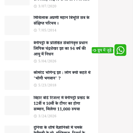
सफलता, लाइनर समेत तीन गिरफ्तार
3/07/2020
मिथिलाक अग्रणी महान बिभूति सब के
संक्षिप्त परिचय ।
7/05/2014
बेनीपट्टी के प्रतिष्ठित सेवानिवृत्त प्रधान
लिपिक चंद्रशेखर झा का 94 वर्ष की
आयु में निधन
5/04/2026
कॉमरेड भोगेन्द्र झा : लोग क्यों कहते थे
'भोगी भगवान' ?
5/23/2018
बिहार बोर्ड रिजल्ट में बेनीपट्टी प्रखंड के
12वीं व 10वीं के टॉपर का होगा
सम्मान, मिलेगा 11,000 रुपया
3/24/2026
दुनिया के शीर्ष वैज्ञानिकों में चमके