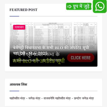
FEATURED POST
प्रशासन
बेनीपट्टी विधानसभा के सभी BLO की अपडेटेड सूची
यहां देखें - May 2025
Bideshwar Nath Jha
7/03/2025
आवश्यक लिंक
यज्ञोपवीत मंत्र - जनेऊ मंत्र - वाजसनेयि यज्ञोपवीत मंत्र - छन्दोग जनेऊ मंत्र