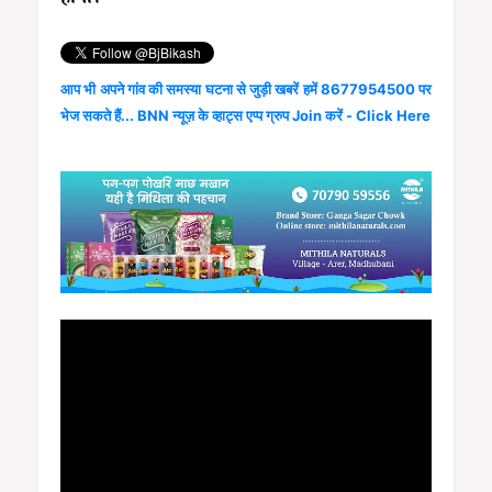
आप भी अपने गांव की समस्या घटना से जुड़ी खबरें हमें 8677954500 पर
भेज सकते हैं... BNN न्यूज़ के व्हाट्स एप्प ग्रुप Join करें - Click Here