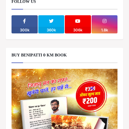
FOLLOW US
300k
360k
306k
1.8k
BUY BENIPATTI 0 KM BOOK