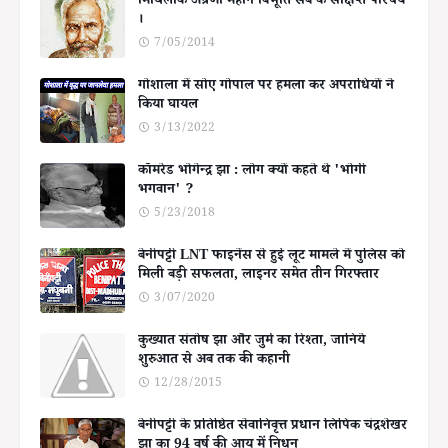
मिथिलाक अग्रणी महान बिभूति सब के संक्षिप्त परिचय
।
7/05/2014
गोशाला में सोए गोपाल पर हमला कर अपराधियों ने
किया घायल
3/13/2022
कॉमरेड भोगेन्द्र झा : लोग क्यों कहते थे 'भोगी
भगवान' ?
5/23/2018
बेनीपट्टी LNT फाइनेंस से हुई लूट मामले में पुलिस को
मिली बड़ी सफलता, लाइनर समेत तीन गिरफ्तार
3/07/2020
कुख्यात संतोष झा और जुर्म का रिश्ता, जानिये
शुरुआत से अब तक की कहानी
12/28/2015
बेनीपट्टी के प्रतिष्ठित सेवानिवृत्त प्रधान लिपिक चंद्रशेखर
झा का 94 वर्ष की आयु में निधन