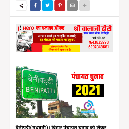
बेनीपट्टी(मधुबनी)। बिहार पंचायत चुनाव को लेकर