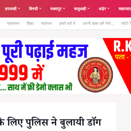
हरलाखी
बिस्फी
मधवापुर
कलुआही
अड़ेर
साहरघा
प्रशासन
शिक्षा
स्वास्थ्य
हमारे बारे में
अपनी खबर हमें भेजें...
फोटो ग
के लिए पुलिस ने बुलायी डाॅग