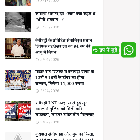
3/13/2022
कॉमरेड भोगेन्द्र झा : लोग क्यों कहते थे
'भोगी भगवान' ?
5/23/2018
बेनीपट्टी के प्रतिष्ठित सेवानिवृत्त प्रधान
लिपिक चंद्रशेखर झा का 94 वर्ष की
आयु में निधन
5/04/2026
बिहार बोर्ड रिजल्ट में बेनीपट्टी प्रखंड के
12वीं व 10वीं के टॉपर का होगा
सम्मान, मिलेगा 11,000 रुपया
3/24/2026
बेनीपट्टी LNT फाइनेंस से हुई लूट
मामले में पुलिस को मिली बड़ी
सफलता, लाइनर समेत तीन गिरफ्तार
3/07/2020
कुख्यात संतोष झा और जुर्म का रिश्ता,