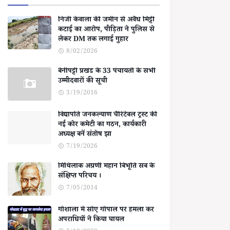
निजी केवाला की जमीन से अवैध मिट्टी
कटाई का आरोप, पीड़िता ने पुलिस से
लेकर DM तक लगाई गुहार
8/02/2026
बेनीपट्टी प्रखंड के 33 पंचायतों के सभी
उम्मीदवारों की सूची
3/19/2016
विद्यापति जनकल्याण चैरिटेबल ट्रस्ट की
नई कोर कमेटी का गठन, कार्यकारी
अध्यक्ष बनें संतोष झा
7/19/2026
मिथिलाक अग्रणी महान बिभूति सब के
संक्षिप्त परिचय ।
7/05/2014
गोशाला में सोए गोपाल पर हमला कर
अपराधियों ने किया घायल