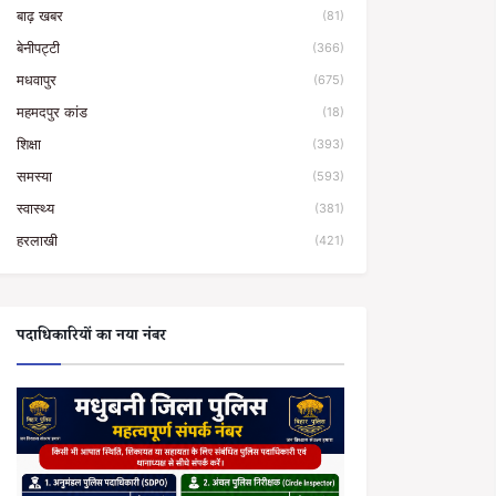
बाढ़ खबर
(81)
बेनीपट्टी
(366)
मधवापुर
(675)
महमदपुर कांड
(18)
शिक्षा
(393)
समस्या
(593)
स्वास्थ्य
(381)
हरलाखी
(421)
पदाधिकारियों का नया नंबर