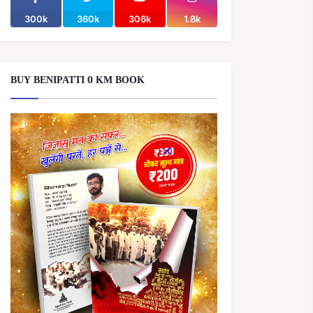
300k
360k
306k
1.8k
BUY BENIPATTI 0 KM BOOK