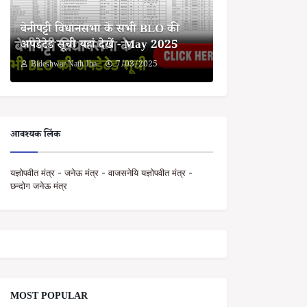
बेनीपट्टी विधानसभा के सभी BLO की
अपडेटेड सूची यहां देखें - May 2025
Bideshwar Nath Jha
7/03/2025
आवश्यक लिंक
यज्ञोपवीत मंत्र - जनेऊ मंत्र - वाजसनेयि यज्ञोपवीत मंत्र -
छन्दोग जनेऊ मंत्र
MOST POPULAR