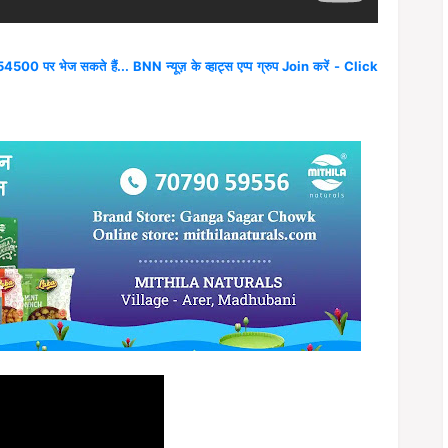
4500 पर भेज सकते हैं... BNN न्यूज़ के व्हाट्स एप्प ग्रुप Join करें - Click