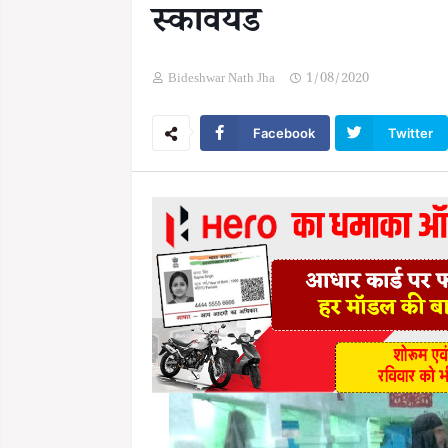
स्कावयड
Bideshwar Nath Jha
1/08/2020
Facebook
Twitter