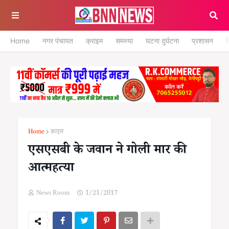
Home
नगर पंचायत
क्राइम
समस्या
घटना दुर्घटना
प्रशासन
श
Home
क्राइम
एसएसबी के जवान ने गोली मार की
आत्महत्या
News Room
1/21/2017