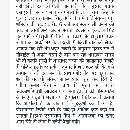
संबध्ां में कोई भी एसएसबी अधिकारी अथवा जवान मुंह
नहीं खोल रहा है।मिली जानकारी के अनुसार मृतक
एसएसबी जवान पंजाब के मनसा जिले के राजा सिंह के
पुत्र हवलदार इकबाल सिंह गंगौर कैंप में प्रतिनियुक्त था।
शनिवार की सुबह करीब 6 बजे अचानक गोली चलने की
आवाज आयी,अन्य जवान गये तो हवलदार इकबाल सिंह
मृत पायें गये।सूत्रों से मिली जानकारी के अनुसार उक्त
जवान का अपने घर के सदस्यों से किसी बात को लेकर
अनबन चल रही थी।अपुष्ट खबरों के अनुसार मृतक रात में
मोबाईल से अपनी पत्नी से बात कर रहा था।उक्त समय
भी वो काफी गुस्से में था।उधर घटना की जानाकारी मिलते
ही पुलिस इंस्पेक्टर प्रवीण कुमार मिश्रा, हरलाखी के अनि
हनुमान चौधरी दल-बल के साथ गंगौर कैंप पर पहुंच कर
शव की तलाशी लेकर जांच-पड़ताल शुरु कर दिये है।
प्रवीण कुमार मिश्रा ने बताया कि मृतक के जेब से
अवकाश संबंधी आवेदन पाया गया है।शव को पोस्टमार्टम
के लिए मधुबनी भेजा गया है।पुलिस निरीक्षक ने बताया
कि आशंका है कि जवान ने खुदकुशी कर लिया है।
पोस्टमार्टम रिपोर्ट आने के बाद ही अधिक कुछ कहा जा
सकता है।उधर एसएसबी कैंप में आत्महत्या की खबर
आम होते ही लोगां में बैचेनी देखी गयी।