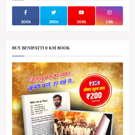
300k
360k
306k
1.8k
BUY BENIPATTI 0 KM BOOK