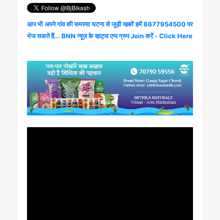
आप भी अपने गांव की समस्या घटना से जुड़ी खबरें हमें 8677954500 पर
भेज सकते हैं... BNN न्यूज़ के व्हाट्स एप्प ग्रुप Join करें - Click Here