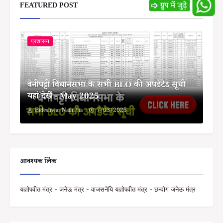
FEATURED POST
प्रशासन
बेनीपट्टी विधानसभा के सभी BLO की अपडेटेड सूची
यहां देखें - May 2025
Bideshwar Nath Jha
7/03/2025
आवश्यक लिंक
यज्ञोपवीत मंत्र - जनेऊ मंत्र - वाजसनेयि यज्ञोपवीत मंत्र - छन्दोग जनेऊ मंत्र