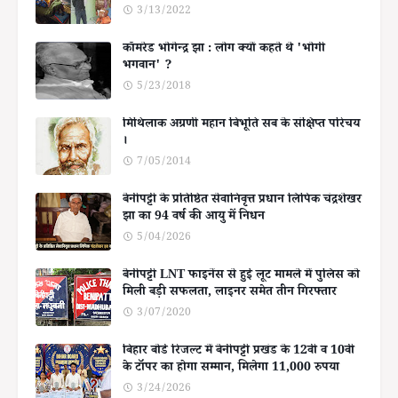
3/13/2022
कॉमरेड भोगेन्द्र झा : लोग क्यों कहते थे 'भोगी
भगवान' ?
5/23/2018
मिथिलाक अग्रणी महान बिभूति सब के संक्षिप्त परिचय
।
7/05/2014
बेनीपट्टी के प्रतिष्ठित सेवानिवृत्त प्रधान लिपिक चंद्रशेखर
झा का 94 वर्ष की आयु में निधन
5/04/2026
बेनीपट्टी LNT फाइनेंस से हुई लूट मामले में पुलिस को
मिली बड़ी सफलता, लाइनर समेत तीन गिरफ्तार
3/07/2020
बिहार बोर्ड रिजल्ट में बेनीपट्टी प्रखंड के 12वीं व 10वीं
के टॉपर का होगा सम्मान, मिलेगा 11,000 रुपया
3/24/2026