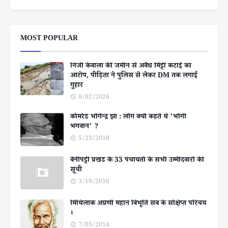
MOST POPULAR
निजी केवाला की जमीन से अवैध मिट्टी कटाई का
आरोप, पीड़िता ने पुलिस से लेकर DM तक लगाई
गुहार
8/02/2026
कॉमरेड भोगेन्द्र झा : लोग क्यों कहते थे 'भोगी
भगवान' ?
5/23/2018
बेनीपट्टी प्रखंड के 33 पंचायतों के सभी उम्मीदवारों की
सूची
3/19/2016
मिथिलाक अग्रणी महान बिभूति सब के संक्षिप्त परिचय
।
7/05/2014