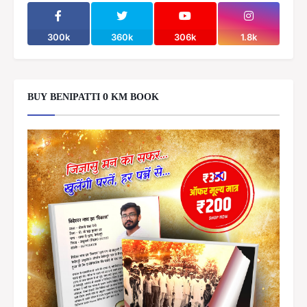
300k
360k
306k
1.8k
BUY BENIPATTI 0 KM BOOK