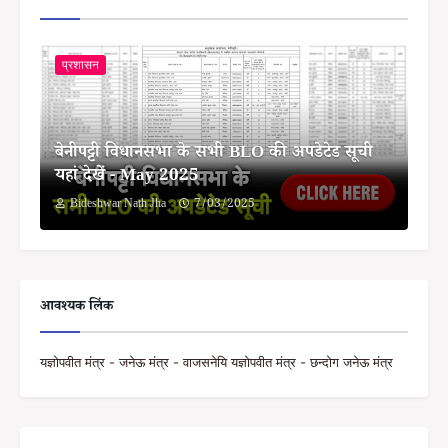
प्रशासन
बेनीपट्टी विधानसभा के सभी BLO की अपडेटेड सूची
यहां देखें - May 2025
Bideshwar Nath Jha
7/03/2025
आवश्यक लिंक
यज्ञोपवीत मंत्र - जनेऊ मंत्र - वाजसनेयि यज्ञोपवीत मंत्र - छन्दोग जनेऊ मंत्र