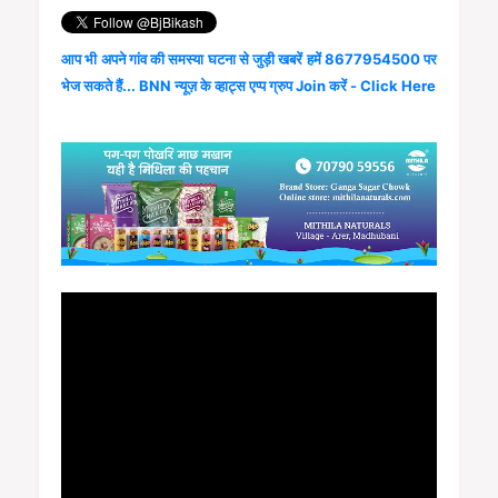
आप भी अपने गांव की समस्या घटना से जुड़ी खबरें हमें 8677954500 पर
भेज सकते हैं... BNN न्यूज़ के व्हाट्स एप्प ग्रुप Join करें - Click Here