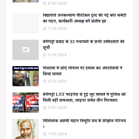
8/02/2026
विद्यापति जनकल्याण चैरिटेबल ट्रस्ट की नई कोर कमेटी
का गठन, कार्यकारी अध्यक्ष बनें संतोष झा
7/19/2026
बेनीपट्टी प्रखंड के 33 पंचायतों के सभी उम्मीदवारों की
सूची
3/19/2016
गोशाला में सोए गोपाल पर हमला कर अपराधियों ने
किया घायल
3/13/2022
बेनीपट्टी LNT फाइनेंस से हुई लूट मामले में पुलिस को
मिली बड़ी सफलता, लाइनर समेत तीन गिरफ्तार
3/07/2020
मिथिलाक अग्रणी महान बिभूति सब के संक्षिप्त परिचय
।
7/05/2014