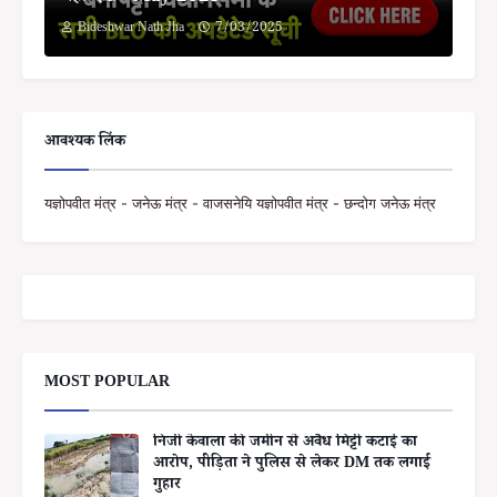
Bideshwar Nath Jha
7/03/2025
आवश्यक लिंक
यज्ञोपवीत मंत्र - जनेऊ मंत्र - वाजसनेयि यज्ञोपवीत मंत्र - छन्दोग जनेऊ मंत्र
MOST POPULAR
निजी केवाला की जमीन से अवैध मिट्टी कटाई का
आरोप, पीड़िता ने पुलिस से लेकर DM तक लगाई
गुहार